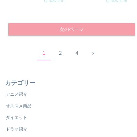
2026.03.01
2026.02.28
次のページ
次
1
2
4
へ
カテゴリー
アニメ紹介
オススメ商品
ダイエット
ドラマ紹介