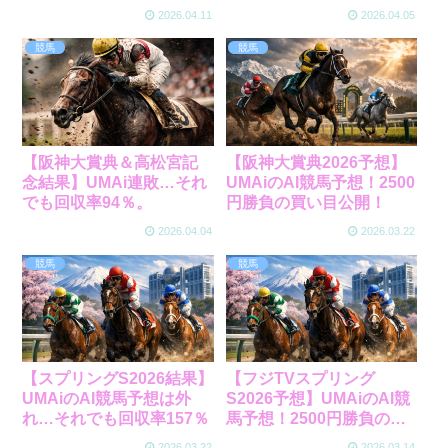
収！
💰
2026.04.11
2026.04.05
競馬
競馬
【阪神大賞典＆高松宮記
【阪神大賞典2026予想】
念結果】UMAi連敗…それ
UMAiのAI競馬予想！2500
でも回収率94％。
円勝負の買い目公開！
2026.04.04
2026.03.22
競馬
競馬
【スプリングS2026結果】
【フジTVスプリング
UMAiのAI競馬予想は外
S2026予想】UMAiのAI競
れ…それでも回収率157％
馬予想！2500円勝負の買
い目！
2026.03.22
2026.03.14