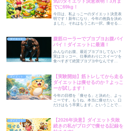
気のダイエット決意表明！3月ま
でに69kg！
今日は、私よっこーのダイエット決意表
明です！新年になり、今年の抱負を決め
ました。それはもうこれ一択。痩せる！
これに限ります！！！絶対に、何がなん
でも達成してやります。実は、書き初め
もちゃんと書きました。「痩せる」で
腹筋ローラーでブヨブヨお腹バイ
ダイエット
す。笑これです👇笑3文字入...
バイ！ダイエットに最適！
みんなのお腹、最近ブヨブヨしてない？
実はヨッコー、仕事終わりにスイーツを
食べすぎて絶賛ブヨブヨ中なんです
（笑）甘いものって、ほんとストレス発
散には最高なんだけど…さすがにこのま
まじゃ、スタイルがどんどん崩れてい
【実験開始】筋トレしてから走る
ダイエット
く〜！ということで、筋肉バキバ...
ダイエットは痩せるのか？よっこ
ーが試します！
今年の目標を「痩せる」と決めた、よっ
こーです。もうね、本当に痩せたい。口
だけはもう卒業します。ということで、
早速行動に移しました！！実はジムに
は、前から契約していました。……が、
仕事が忙しいことを理由に、正直あまり
【2026年決意】ダイエット失敗
ダイエット
行けてませんでした。はい、...
続きの私がブログで痩せる記録を