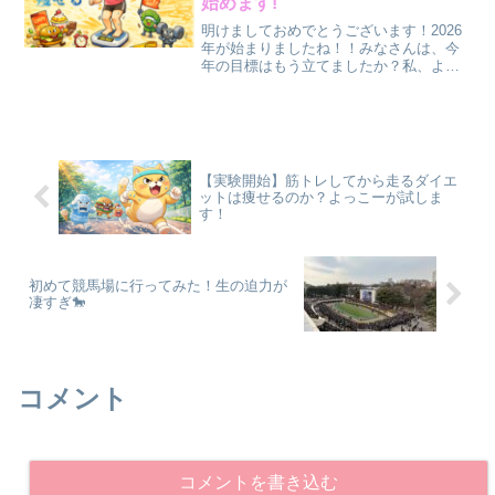
始めます!
明けましておめでとうございます！2026
年が始まりましたね！！みなさんは、今
年の目標はもう立てましたか？私、よっ
こーも今年の目標を考えました。それ
は……痩せる。これですね！笑笑ダイエ
ットしたい、痩せたいと思いながら、
2025年もずっと過ごし...
【実験開始】筋トレしてから走るダイエ
ットは痩せるのか？よっこーが試しま
す！
初めて競馬場に行ってみた！生の迫力が
凄すぎ🐎
コメント
コメントを書き込む