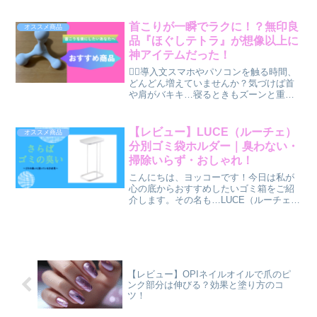
首こりが一瞬でラクに！？無印良
オススメ商品
品『ほぐしテトラ』が想像以上に
神アイテムだった！
🧘‍♀️導入文スマホやパソコンを触る時間、
どんどん増えていませんか？気づけば首
や肩がバキキ…寝るときもズーンと重
い。私もそんな「首こり難民」のひとり
でした。でも、ある日出会った【無印良
品の「ほぐしテトラ」】が、まさかの救
【レビュー】LUCE（ルーチェ）
オススメ商品
世主に。見た目は可愛...
分別ゴミ袋ホルダー｜臭わない・
掃除いらず・おしゃれ！
こんにちは、ヨッコーです！今日は私が
心の底からおすすめしたいゴミ箱をご紹
介します。その名も…LUCE（ルーチェ）
分別ゴミ袋ホルダー！！🗑️ ゴミ箱って、
意外と悩み多くない？突然ですが、皆さ
んはどんなゴミ箱を使っていますか？私
は1年ほど前まで...
【レビュー】OPIネイルオイルで爪のピ
ンク部分は伸びる？効果と塗り方のコ
ツ！