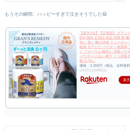
もうその瞬間、ハッピーすぎて泣きそうでした😃
【楽天1位】【正規品】 グラン
50g 国内 正規品 単品 消臭 粉 
匂い 臭い 靴の消臭 スニーカー 
駄箱 モアビビ パウダー 無香料
ト フローラル 靴匂い 消臭パウ
パウダー におい 靴下 くつ消臭 
靴 の 匂い
価格：3,368円（税込、送料無料
(2025/11/30時点)
楽