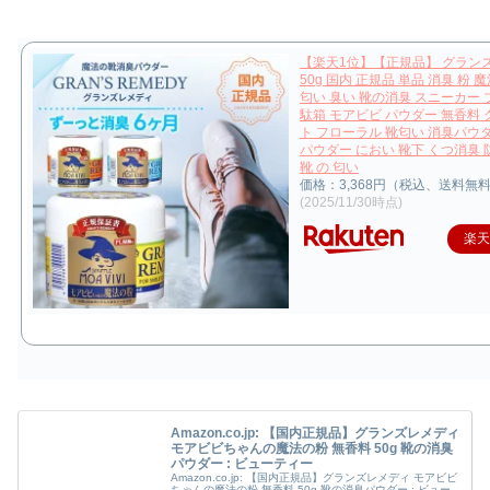
【楽天1位】【正規品】 グラン
50g 国内 正規品 単品 消臭 粉 
匂い 臭い 靴の消臭 スニーカー 
駄箱 モアビビ パウダー 無香料
ト フローラル 靴匂い 消臭パウ
パウダー におい 靴下 くつ消臭 
靴 の 匂い
価格：3,368円（税込、送料無料
(2025/11/30時点)
楽
Amazon.co.jp: 【国内正規品】グランズレメディ
モアビビちゃんの魔法の粉 無香料 50g 靴の消臭
パウダー : ビューティー
Amazon.co.jp: 【国内正規品】グランズレメディ モアビビ
ちゃんの魔法の粉 無香料 50g 靴の消臭パウダー : ビュー